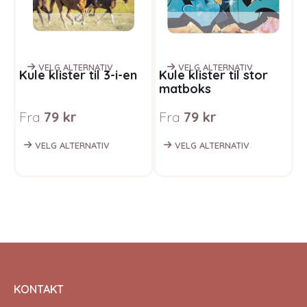
VELG ALTERNATIV
VELG ALTERNATIV
Kule klister til 3-i-en
Kule klister til stor
D
matboks
m
Fra
79
kr
Fra
79
kr
F
VELG ALTERNATIV
VELG ALTERNATIV
KONTAKT