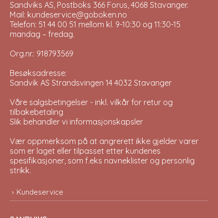
Sandviks AS, Postboks 366 Forus, 4068 Stavanger.
Mail: kundeservice@goboken.no
Telefon: 51 44 00 51 mellom kl. 9-10:30 og 11:30-15
mandag – fredag.
Org.nr.: 918793569
Besøksadresse:
Sandvik AS Strandsvingen 14 4032 Stavanger
Våre salgsbetingelser - inkl. vilkår for retur og
tilbakebetaling
Slik behandler vi informasjonskapsler
Vær oppmerksom på at angrerett ikke gjelder varer
som er laget eller tilpasset etter kundenes
spesifikasjoner, som f.eks navneklister og personlig
strikk.
Kundeservice