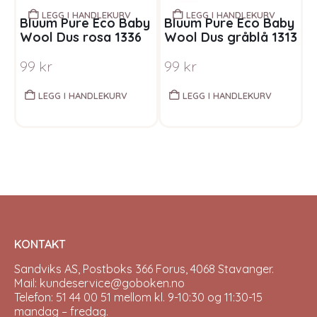
LEGG I HANDLEKURV
LEGG I HANDLEKURV
Bluum Pure Eco Baby
Bluum Pure Eco Baby
B
Wool Dus rosa 1336
Wool Dus gråblå 1313
W
99
kr
99
kr
LEGG I HANDLEKURV
LEGG I HANDLEKURV
KONTAKT
Sandviks AS, Postboks 366 Forus, 4068 Stavanger.
Mail: kundeservice@goboken.no
Telefon: 51 44 00 51 mellom kl. 9-10:30 og 11:30-15
mandag – fredag.