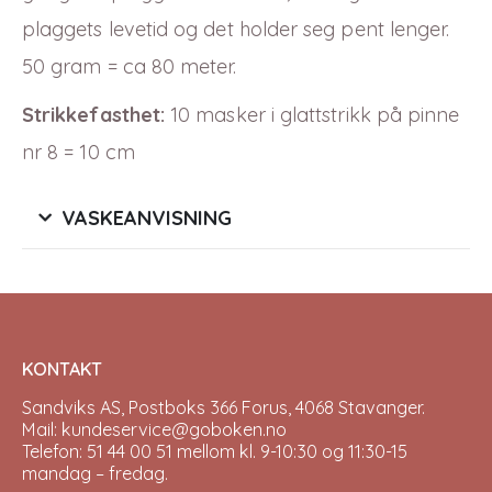
plaggets levetid og det holder seg pent lenger.
50 gram = ca 80 meter.
Strikkefasthet:
10 masker i glattstrikk på pinne
nr 8 = 10 cm
VASKEANVISNING
KONTAKT
Sandviks AS, Postboks 366 Forus, 4068 Stavanger.
Mail: kundeservice@goboken.no
Telefon: 51 44 00 51 mellom kl. 9-10:30 og 11:30-15
mandag – fredag.