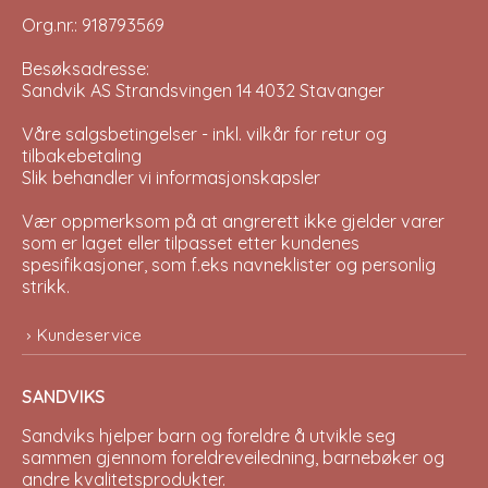
Org.nr.: 918793569
Besøksadresse:
Sandvik AS Strandsvingen 14 4032 Stavanger
Våre salgsbetingelser - inkl. vilkår for retur og
tilbakebetaling
Slik behandler vi informasjonskapsler
Vær oppmerksom på at angrerett ikke gjelder varer
som er laget eller tilpasset etter kundenes
spesifikasjoner, som f.eks navneklister og personlig
strikk.
Kundeservice
SANDVIKS
Sandviks
hjelper barn og foreldre å utvikle seg
sammen gjennom foreldreveiledning, barnebøker og
andre kvalitetsprodukter.