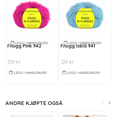
LEGG I HANDLEKURV
LEGG I HANDLEKURV
Fnugg Pink 942
Fnugg Isblå 941
F
129
kr
129
kr
1
LEGG I HANDLEKURV
LEGG I HANDLEKURV
ANDRE KJØPTE OGSÅ