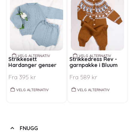
VELG ALTERNATIV
VELG ALTERNATIV
Strikkesett
Strikkedress Rev -
S
Hardanger genser
garnpakke i Bluum
U
og bloomer -
Pure Eco Wool
f
Fra
395
kr
Fra
589
kr
F
garnpakke i Bluum
Pure Eco Baby Wool
VELG ALTERNATIV
VELG ALTERNATIV
FNUGG