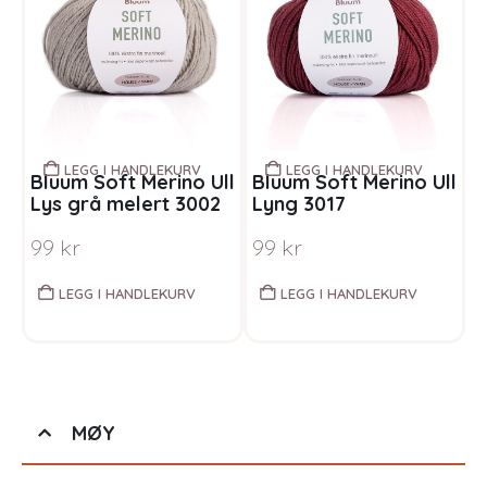
LEGG I HANDLEKURV
LEGG I HANDLEKURV
Bluum Soft Merino Ull
Bluum Soft Merino Ull
B
Lys grå melert 3002
Lyng 3017
b
s
99
kr
99
kr
LEGG I HANDLEKURV
LEGG I HANDLEKURV
MØY