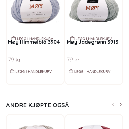
LEGG I HANDLEKURV
LEGG I HANDLEKURV
Møy Himmelblå 3904
Møy Jadegrønn 3913
M
79
kr
79
kr
LEGG I HANDLEKURV
LEGG I HANDLEKURV
ANDRE KJØPTE OGSÅ