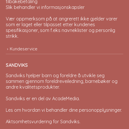
tilbakebetaling
Slik behandler vi informasjonskapsler
Vær oppmerksom på at angrerett ikke gjelder varer
som er laget eller tilpasset etter kundenes
spesifikasjoner, som f.eks navneklister og personlig
strikk.
Kundeservice
SANDVIKS
Sandviks
hjelper barn og foreldre å utvikle seg
sammen gjennom foreldreveiledning, barnebøker og
andre kvalitetsprodukter.
Sandviks er en del av
AcadeMedia
.
Les om hvordan vi behandler dine
personopplysninger
.
Aktsomhetsvurdering for Sandviks
.