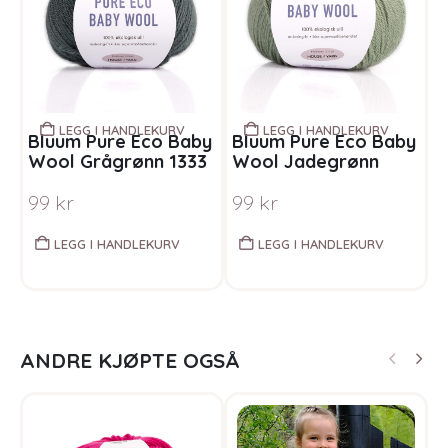
LEGG I HANDLEKURV
LEGG I HANDLEKURV
Bluum Pure Eco Baby
Bluum Pure Eco Baby
B
Wool Grågrønn 1333
Wool Jadegrønn
W
1310
99
kr
99
kr
LEGG I HANDLEKURV
LEGG I HANDLEKURV
ANDRE KJØPTE OGSÅ