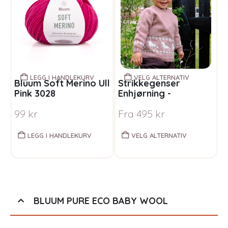
LEGG I HANDLEKURV
VELG ALTERNATIV
Bluum Soft Merino Ull
Strikkegenser
S
Pink 3028
Enhjørning -
g
garnpakke i Bluum
P
99
kr
Fra
495
kr
F
Pure Eco Baby Wool
LEGG I HANDLEKURV
VELG ALTERNATIV
BLUUM PURE ECO BABY WOOL