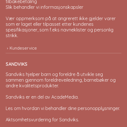
tilbakebetaling
Slik behandler vi informasjonskapsler
Vær oppmerksom på at angrerett ikke gjelder varer
som er laget eller tilpasset etter kundenes
spesifikasjoner, som f.eks navneklister og personlig
strikk.
Kundeservice
SANDVIKS
Sandviks
hjelper barn og foreldre å utvikle seg
sammen gjennom foreldreveiledning, barnebøker og
andre kvalitetsprodukter.
Sandviks er en del av
AcadeMedia
.
Les om hvordan vi behandler dine
personopplysninger
.
Aktsomhetsvurdering for Sandviks
.