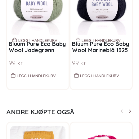
LEGG I HANDLEKURV
LEGG I HANDLEKURV
Bluum Pure Eco Baby
Bluum Pure Eco Baby
B
Wool Jadegrønn
Wool Marineblå 1325
W
1310
99
kr
99
kr
LEGG I HANDLEKURV
LEGG I HANDLEKURV
ANDRE KJØPTE OGSÅ