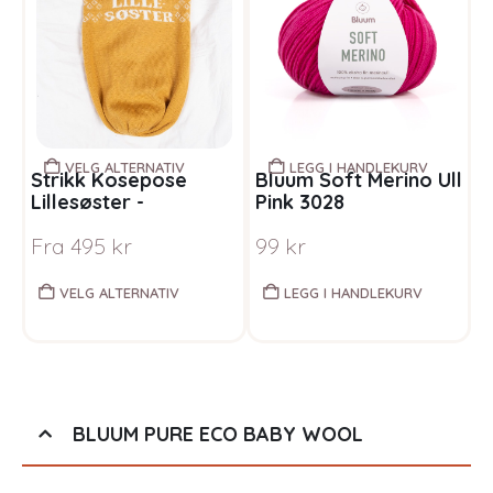
VELG ALTERNATIV
LEGG I HANDLEKURV
Strikk Kosepose
Bluum Soft Merino Ull
S
Lillesøster -
Pink 3028
B
garnpakke i Bluum
i
Fra
495
kr
99
kr
F
Pure Eco Baby Wool
B
VELG ALTERNATIV
LEGG I HANDLEKURV
BLUUM PURE ECO BABY WOOL