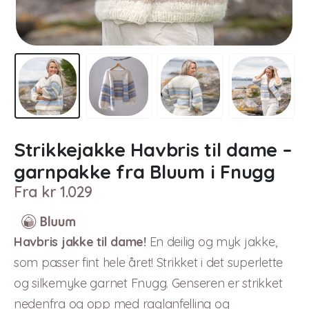
Strikkejakke Havbris til dame –
garnpakke fra Bluum i Fnugg
Fra
kr
1.029
Havbris jakke til dame!
En deilig og myk jakke,
som passer fint hele året! Strikket i det superlette
og silkemyke garnet Fnugg. Genseren er strikket
nedenfra og opp med raglanfelling og