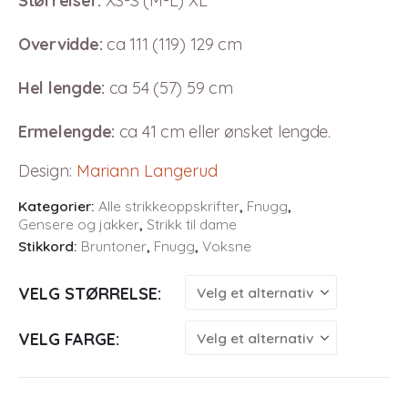
Størrelser:
XS-S (M-L) XL
Overvidde:
ca 111 (119) 129 cm
Hel lengde:
ca 54 (57) 59 cm
Ermelengde:
ca 41 cm eller ønsket lengde.
Design
:
Mariann Langerud
Kategorier:
Alle strikkeoppskrifter
,
Fnugg
,
Gensere og jakker
,
Strikk til dame
Stikkord:
Bruntoner
,
Fnugg
,
Voksne
VELG STØRRELSE
VELG FARGE