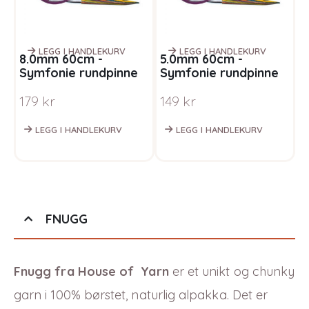
LEGG I HANDLEKURV
LEGG I HANDLEKURV
8.0mm 60cm -
5.0mm 60cm -
7
Symfonie rundpinne
Symfonie rundpinne
S
regnbue
regnbue
s
179
kr
149
kr
1
r
LEGG I HANDLEKURV
LEGG I HANDLEKURV
FNUGG
Fnugg fra House of Yarn
er et unikt og chunky
garn i 100% børstet, naturlig alpakka. Det er