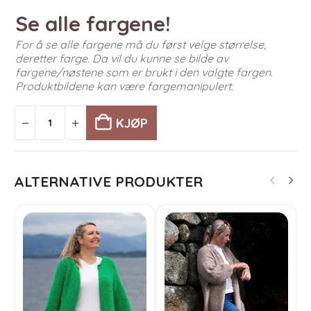
Se alle fargene!
For å se alle fargene må du først velge størrelse,
deretter farge. Da vil du kunne se bilde av
fargene/nøstene som er brukt i den valgte fargen.
Produktbildene kan være fargemanipulert.
KJØP
ALTERNATIVE PRODUKTER