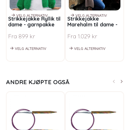
VELG ALTERNATIV
VELG ALTERNATIV
Strikkejakke Ryllik til
Strikkejakke
S
dame - garnpakke
Marehalm til dame -
d
fra Bluum i Fnugg
garnpakke fra Bluum
f
Fra
899
kr
Fra
1.029
kr
F
i Fnugg
VELG ALTERNATIV
VELG ALTERNATIV
ANDRE KJØPTE OGSÅ