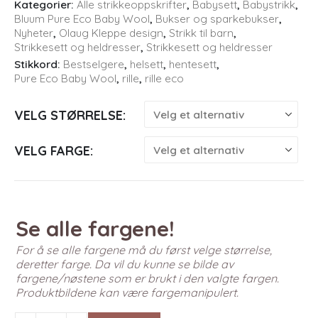
Kategorier:
Alle strikkeoppskrifter
,
Babysett
,
Babystrikk
,
Bluum Pure Eco Baby Wool
,
Bukser og sparkebukser
,
Nyheter
,
Olaug Kleppe design
,
Strikk til barn
,
Strikkesett og heldresser
,
Strikkesett og heldresser
Stikkord:
Bestselgere
,
helsett
,
hentesett
,
Pure Eco Baby Wool
,
rille
,
rille eco
VELG STØRRELSE
VELG FARGE
Se alle fargene!
For å se alle fargene må du først velge størrelse,
deretter farge. Da vil du kunne se bilde av
fargene/nøstene som er brukt i den valgte fargen.
Produktbildene kan være fargemanipulert.