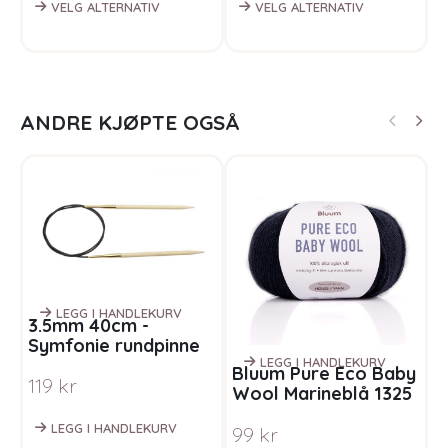
VELG ALTERNATIV
VELG ALTERNATIV
ANDRE KJØPTE OGSÅ
LEGG I HANDLEKURV
3.5mm 40cm -
Symfonie rundpinne
natural
LEGG I HANDLEKURV
Bluum Pure Eco Baby
S
119
kr
Wool Marineblå 1325
g
S
LEGG I HANDLEKURV
99
kr
F