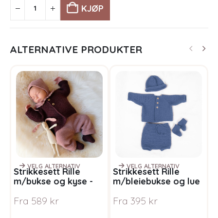
KJØP
ALTERNATIVE PRODUKTER
VELG ALTERNATIV
VELG ALTERNATIV
Strikkesett Rille
Strikkesett Rille
S
m/bukse og kyse -
m/bleiebukse og lue
m
garnpakke i Bluum
- garnpakke i Bluum
k
Fra
589
kr
Fra
395
kr
F
Pure Eco Baby Wool
Pure Eco Baby Wool
B
W