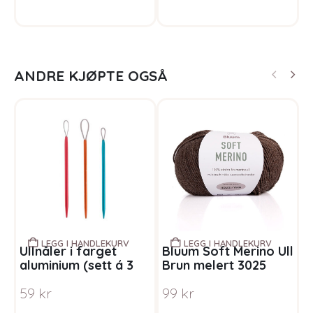
ANDRE KJØPTE OGSÅ
LEGG I HANDLEKURV
LEGG I HANDLEKURV
Ullnåler i farget
Bluum Soft Merino Ull
S
aluminium (sett á 3
Brun melert 3025
H
nåler)
g
59
kr
99
kr
F
P