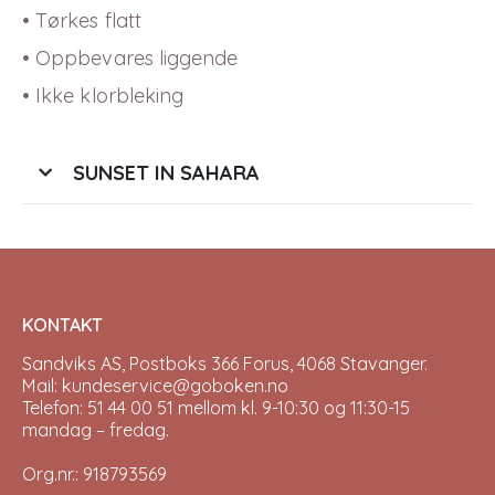
• Tørkes flatt
• Oppbevares liggende
• Ikke klorbleking
SUNSET IN SAHARA
KONTAKT
Sandviks AS, Postboks 366 Forus, 4068 Stavanger.
Mail: kundeservice@goboken.no
Telefon: 51 44 00 51 mellom kl. 9-10:30 og 11:30-15
mandag – fredag.
Org.nr.: 918793569