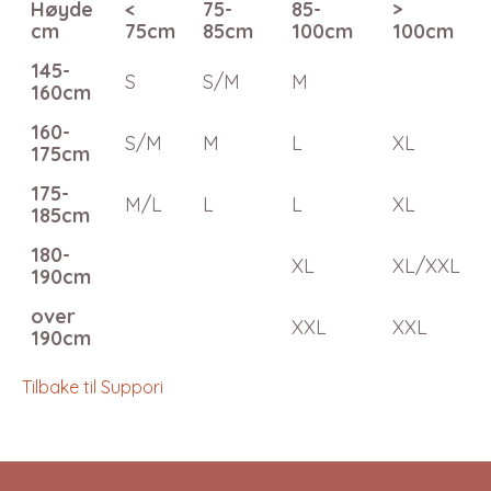
Høyde
<
75-
85-
>
cm
75cm
85cm
100cm
100cm
145-
S
S/M
M
160cm
160-
S/M
M
L
XL
175cm
175-
M/L
L
L
XL
185cm
180-
XL
XL/XXL
190cm
over
XXL
XXL
190cm
Tilbake til Suppori