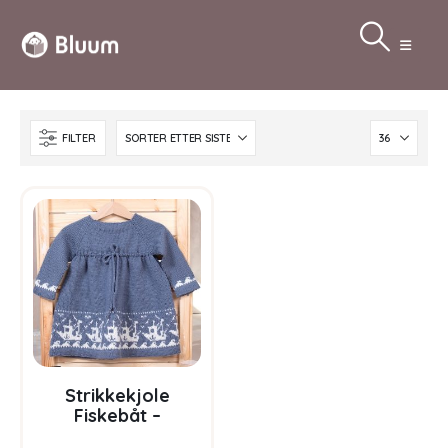
FILTER
Strikkekjole
Fiskebåt –
garnpakke i Bluum