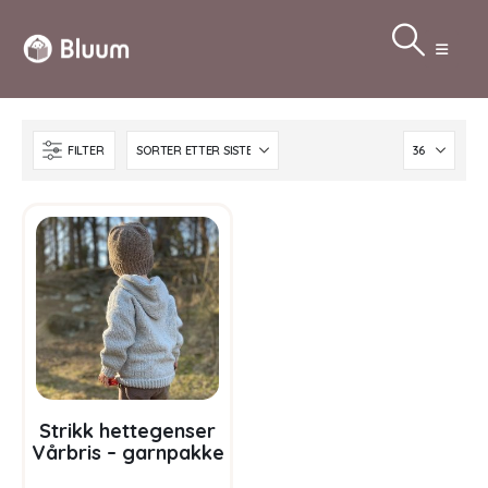
FILTER
Strikk hettegenser
Vårbris – garnpakke
fra Bluum i Fluffy