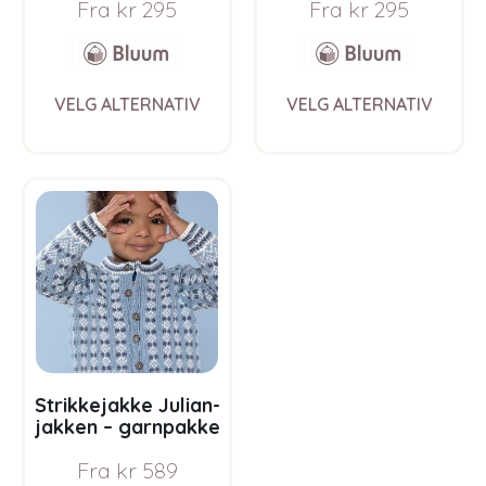
Fra
kr
295
Fra
kr
295
This
This
VELG ALTERNATIV
VELG ALTERNATIV
product
prod
has
has
multiple
multi
variants.
varia
The
The
options
opti
may
may
be
be
chosen
chos
on
on
the
the
product
prod
page
pag
Strikkejakke Julian-
jakken – garnpakke
i Bluum Pure Eco
Fra
kr
589
Baby Wool