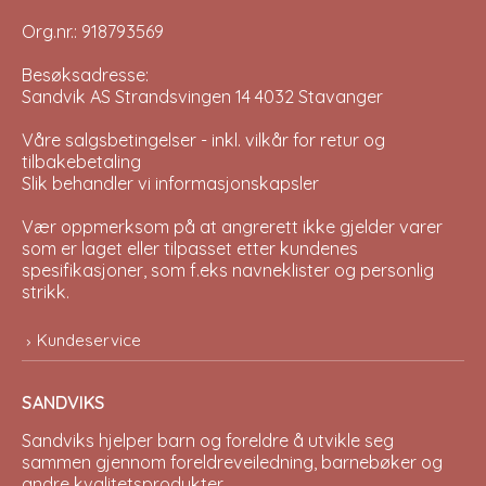
Org.nr.: 918793569
Besøksadresse:
Sandvik AS Strandsvingen 14 4032 Stavanger
Våre salgsbetingelser - inkl. vilkår for retur og
tilbakebetaling
Slik behandler vi informasjonskapsler
Vær oppmerksom på at angrerett ikke gjelder varer
som er laget eller tilpasset etter kundenes
spesifikasjoner, som f.eks navneklister og personlig
strikk.
Kundeservice
SANDVIKS
Sandviks
hjelper barn og foreldre å utvikle seg
sammen gjennom foreldreveiledning, barnebøker og
andre kvalitetsprodukter.