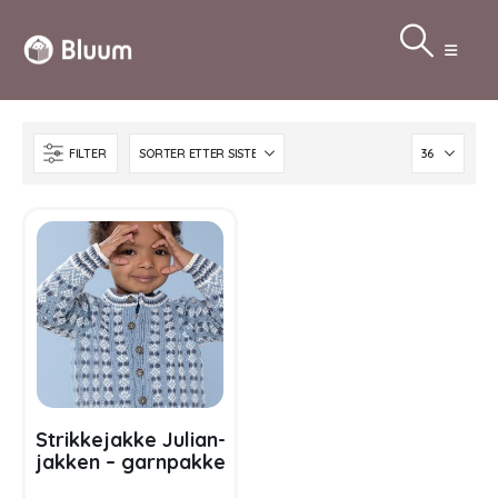
FILTER
Strikkejakke Julian-
jakken – garnpakke
i Bluum Pure Eco