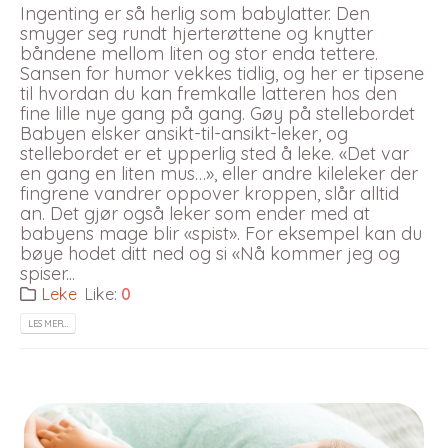
Ingenting er så herlig som babylatter. Den
smyger seg rundt hjerterøttene og knytter
båndene mellom liten og stor enda tettere.
Sansen for humor vekkes tidlig, og her er tipsene
til hvordan du kan fremkalle latteren hos den
fine lille nye gang på gang. Gøy på stellebordet
Babyen elsker ansikt-til-ansikt-leker, og
stellebordet er et ypperlig sted å leke. «Det var
en gang en liten mus…», eller andre kileleker der
fingrene vandrer oppover kroppen, slår alltid
an. Det gjør også leker som ender med at
babyens mage blir «spist». For eksempel kan du
bøye hodet ditt ned og si «Nå kommer jeg og
spiser...
Leke
Like:
0
LES MER…