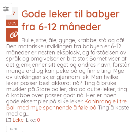
Gode leker til babyer
07
des
fra 6-12 måneder
Rulle, sitte, åle, gynge, krabbe, stå og gå!
Den motoriske utviklingen fra babyen er 6-12
måneder er nesten eksplosiv, og forståelsen av
språk og omgivelser er blitt stor. Barnet viser at
det gjenkjenner sitt eget og andres navn, forstår
mange ord og kan peke på og finne ting. Mye
av utviklingen skjer gjennom lek. Men hvilke
leker passer best akkurat nå? Ting å bruke
muskler på Store baller, dra og dytte-leker, ting
å krabbe over passer godt nå. Her er noen
gode eksempler på slike leker.
Kaninrangle i tre
Ball med mye spennende å føle på
Ting å kaste
med og...
Leke
Like:
0
LES MER…