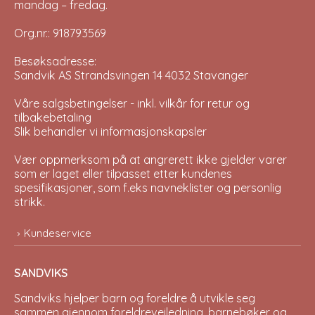
mandag – fredag.
Org.nr.: 918793569
Besøksadresse:
Sandvik AS Strandsvingen 14 4032 Stavanger
Våre salgsbetingelser - inkl. vilkår for retur og
tilbakebetaling
Slik behandler vi informasjonskapsler
Vær oppmerksom på at angrerett ikke gjelder varer
som er laget eller tilpasset etter kundenes
spesifikasjoner, som f.eks navneklister og personlig
strikk.
Kundeservice
SANDVIKS
Sandviks
hjelper barn og foreldre å utvikle seg
sammen gjennom foreldreveiledning, barnebøker og