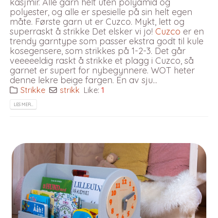
kasjmir. Alle garn helt uten polyamid og
polyester, og alle er spesielle på sin helt egen
måte. Første garn ut er Cuzco. Mykt, lett og
superraskt å strikke Det elsker vi jo!
Cuzco
er en
trendy garntype som passer ekstra godt til kule
kosegensere, som strikkes på 1-2-3. Det går
veeeeeldig raskt å strikke et plagg i Cuzco, så
garnet er supert for nybegynnere. WOT heter
denne lekre beige fargen. En av sju...
Strikke
strikk
Like:
1
LES MER…