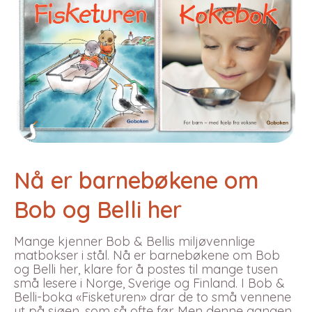
Nå er barnebøkene om
Bob og Belli her
Mange kjenner Bob & Bellis miljøvennlige
matbokser i stål. Nå er barnebøkene om Bob
og Belli her, klare for å postes til mange tusen
små lesere i Norge, Sverige og Finland. I Bob &
Belli-boka «Fisketuren» drar de to små vennene
ut på sjøen, som så ofte før. Men denne gangen