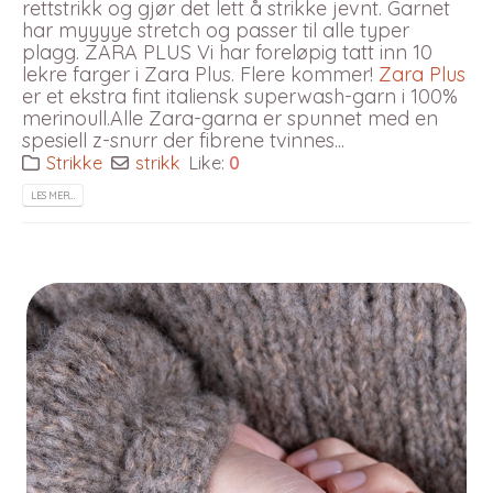
rettstrikk og gjør det lett å strikke jevnt. Garnet
har myyyye stretch og passer til alle typer
plagg. ZARA PLUS Vi har foreløpig tatt inn 10
lekre farger i Zara Plus. Flere kommer!
Zara Plus
er et ekstra fint italiensk superwash-garn i 100%
merinoull.Alle Zara-garna er spunnet med en
spesiell z-snurr der fibrene tvinnes...
Strikke
strikk
Like:
0
LES MER…