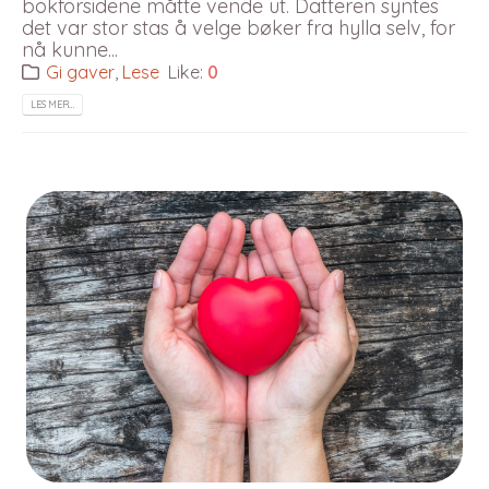
bokforsidene måtte vende ut. Datteren syntes
det var stor stas å velge bøker fra hylla selv, for
nå kunne...
Gi gaver
,
Lese
Like:
0
LES MER…