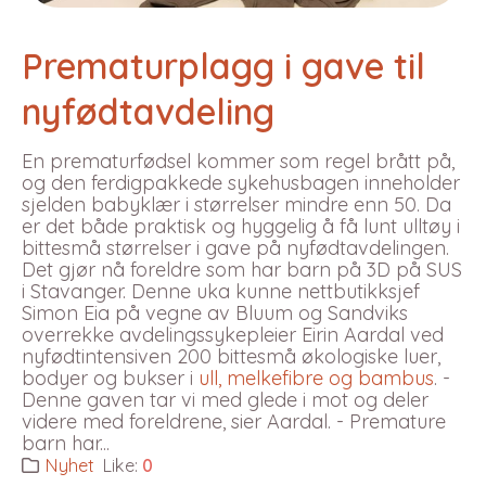
Prematurplagg i gave til
nyfødtavdeling
En prematurfødsel kommer som regel brått på,
og den ferdigpakkede sykehusbagen inneholder
sjelden babyklær i størrelser mindre enn 50. Da
er det både praktisk og hyggelig å få lunt ulltøy i
bittesmå størrelser i gave på nyfødtavdelingen.
Det gjør nå foreldre som har barn på 3D på SUS
i Stavanger. Denne uka kunne nettbutikksjef
Simon Eia på vegne av Bluum og Sandviks
overrekke avdelingssykepleier Eirin Aardal ved
nyfødtintensiven 200 bittesmå økologiske luer,
bodyer og bukser i
ull, melkefibre og bambus
. -
Denne gaven tar vi med glede i mot og deler
videre med foreldrene, sier Aardal. - Premature
barn har...
Nyhet
Like:
0