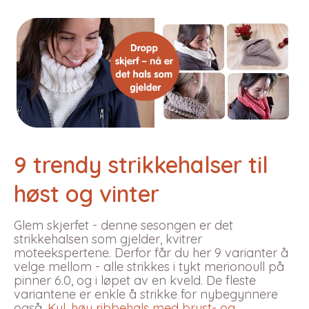
9 trendy strikkehalser til
høst og vinter
Glem skjerfet - denne sesongen er det
strikkehalsen som gjelder, kvitrer
moteekspertene. Derfor får du her 9 varianter å
velge mellom - alle strikkes i tykt merionoull på
pinner 6.0, og i løpet av en kveld. De fleste
variantene er enkle å strikke for nybegynnere
også.
Kul, høy ribbehals med bryst- og