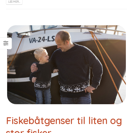
LES MER…
Fiskebåtgenser til liten og
stor fisker