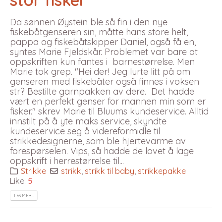
Da sønnen Øystein ble så fin i den nye
fiskebåtgenseren sin, måtte hans store helt,
pappa og fiskebåtskipper Daniel, også få en,
syntes Marie Fjeldskår. Problemet var bare at
oppskriften kun fantes i barnestørrelse. Men
Marie tok grep. "Hei der! Jeg lurte litt på om
genseren med fiskebåter også finnes i voksen
str? Bestilte garnpakken av dere. Det hadde
vært en perfekt genser for mannen min som er
fisker." skrev Marie til Bluums kundeservice. Alltid
innstilt på å yte maks service, skyndte
kundeservice seg å videreformidle til
strikkedesignerne, som ble hjertevarme av
forespørselen. Vips, så hadde de lovet å lage
oppskrift i herrestørrelse til...
Strikke
strikk
,
strikk til baby
,
strikkepakke
Like:
5
LES MER…