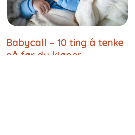
Babycall – 10 ting å tenke
på før du kjøper
Den fine lille nye skal passes både dag og natt,
og en god babycall gjør jobben litt enklere. Men
hva bør man tenke på når man velger
babycall? Her er ti gode tips til deg som jakter
på den perfekte babycallen. Først og viktigst –
velg en som dekker behovene både hjemme og
på reise
Bluum anbefaler babycall fra Phillips
Avent. Les mer om den
her
Med mindre du
elsker å shoppe mest mulig elektronisk utstyr,
velg en som fungerer godt både hjemme og når
du er på reise. De aller fleste babycallene virker
fint hjemme, men på reise ønsker...