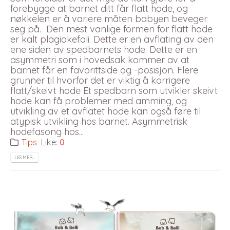
forebygge at barnet ditt får flatt hode, og
nøkkelen er å variere måten babyen beveger
seg på. Den mest vanlige formen for flatt hode
er kalt plagiokefali. Dette er en avflating av den
ene siden av spedbarnets hode. Dette er en
asymmetri som i hovedsak kommer av at
barnet får en favorittside og -posisjon. Flere
grunner til hvorfor det er viktig å korrigere
flatt/skeivt hode Et spedbarn som utvikler skeivt
hode kan få problemer med amming, og
utvikling av et avflatet hode kan også føre til
atypisk utvikling hos barnet. Asymmetrisk
hodefasong hos...
Tips
Like:
0
LES MER…