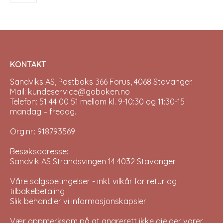
be
be
chosen
chos
on
on
the
the
product
prod
page
pag
KONTAKT
Sandviks AS, Postboks 366 Forus, 4068 Stavanger.
Mail: kundeservice@goboken.no
Telefon: 51 44 00 51 mellom kl. 9-10:30 og 11:30-15
mandag – fredag.
Org.nr.: 918793569
Besøksadresse:
Sandvik AS Strandsvingen 14 4032 Stavanger
Våre salgsbetingelser - inkl. vilkår for retur og
tilbakebetaling
Slik behandler vi informasjonskapsler
Vær oppmerksom på at angrerett ikke gjelder varer