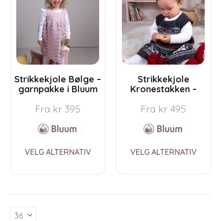
Strikkekjole Bølge –
Strikkekjole
garnpakke i Bluum
Kronestakken –
Pure Eco Baby Ull
garnpakke i Bluum
Fra
kr
395
Fra
kr
495
Pure Eco Baby Wool
This
This
VELG ALTERNATIV
VELG ALTERNATIV
product
prod
has
has
multiple
multi
variants.
varia
The
The
options
opti
may
may