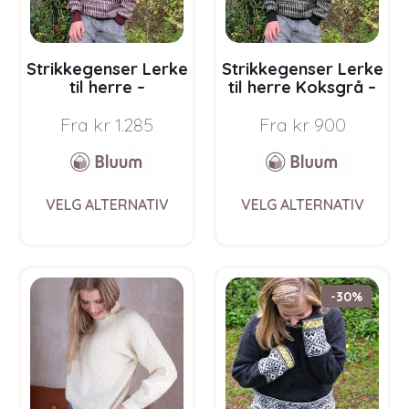
the
the
product
prod
page
pag
Strikkegenser Lerke
Strikkegenser Lerke
til herre –
til herre Koksgrå –
garnpakke i Bluum
garnpakke i Bluum
Fra
kr
1.285
Fra
kr
900
Pure Eco Baby Wool
Pure Eco Baby Wool
This
This
VELG ALTERNATIV
VELG ALTERNATIV
product
prod
has
has
multiple
multi
variants.
varia
The
The
-30%
options
opti
may
may
be
be
chosen
chos
on
on
the
the