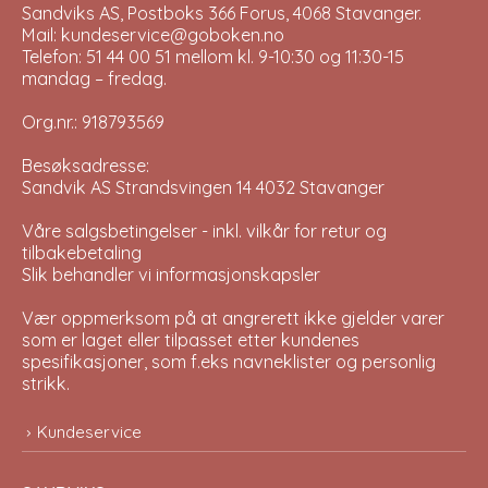
Sandviks AS, Postboks 366 Forus, 4068 Stavanger.
Mail: kundeservice@goboken.no
Telefon: 51 44 00 51 mellom kl. 9-10:30 og 11:30-15
mandag – fredag.
Org.nr.: 918793569
Besøksadresse:
Sandvik AS Strandsvingen 14 4032 Stavanger
Våre salgsbetingelser - inkl. vilkår for retur og
tilbakebetaling
Slik behandler vi informasjonskapsler
Vær oppmerksom på at angrerett ikke gjelder varer
som er laget eller tilpasset etter kundenes
spesifikasjoner, som f.eks navneklister og personlig
strikk.
Kundeservice