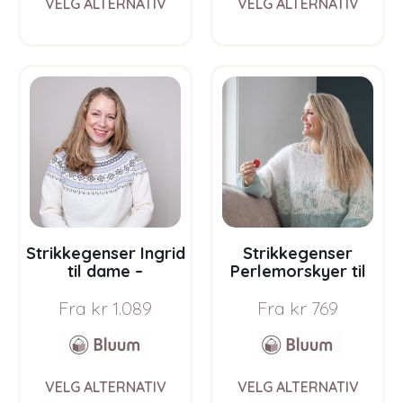
VELG ALTERNATIV
VELG ALTERNATIV
product
prod
has
has
multiple
multi
variants.
varia
The
The
options
opti
may
may
be
be
chosen
chos
on
on
the
the
product
prod
page
pag
Strikkegenser Ingrid
Strikkegenser
til dame –
Perlemorskyer til
garnpakke i Bluum
dame – garnpakke
Fra
kr
1.089
Fra
kr
769
Pure Eco Baby Wool
fra Bluum i Fnugg
This
This
VELG ALTERNATIV
VELG ALTERNATIV
product
prod