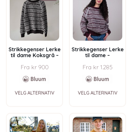
options
opti
may
may
be
be
chosen
chos
on
on
the
the
product
prod
page
pag
Strikkegenser Lerke
Strikkegenser Lerke
til dame Koksgrå –
til dame –
garnpakke i Bluum
garnpakke i Bluum
Fra
kr
900
Fra
kr
1.285
Pure Eco Baby Wool
Pure Eco Baby Wool
This
This
VELG ALTERNATIV
VELG ALTERNATIV
product
prod
has
has
multiple
multi
variants.
varia
The
The
options
opti
may
may