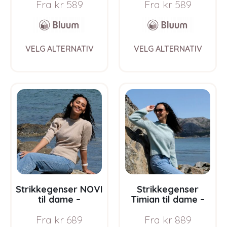
Fra
kr
589
Fra
kr
589
Soft Merino Ull
Soft Merino Ull
This
This
VELG ALTERNATIV
VELG ALTERNATIV
product
prod
has
has
multiple
multi
variants.
varia
The
The
options
opti
may
may
be
be
chosen
chos
on
on
the
the
product
prod
page
pag
Strikkegenser NOVI
Strikkegenser
til dame –
Timian til dame –
garnpakke i Bluum
garnpakke i Bluum
Fra
kr
689
Fra
kr
889
Soft Merino Ull
Soft Merino Ull