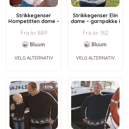
product
prod
page
pag
Strikkegenser
Strikkegenser Elin
Hompetitten dame –
dame – garnpakke i
garnpakke i Bluum
Bluum Pure Eco
Fra
kr
889
Fra
kr
762
Pure Eco Baby Wool
Baby Wool
This
This
VELG ALTERNATIV
VELG ALTERNATIV
product
prod
has
has
multiple
multi
variants.
varia
The
The
-30%
options
opti
may
may
be
be
chosen
chos
on
on
the
the
product
prod