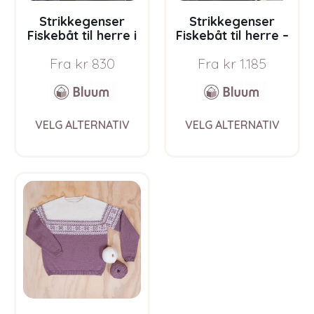
page
pag
Strikkegenser
Strikkegenser
Fiskebåt til herre i
Fiskebåt til herre –
Grå-farger –
garnpakke i Bluum
Fra
kr
830
Fra
kr
1.185
garnpakke i Bluum
Pure Eco Baby Wool
Pure Eco Baby Wool
This
This
VELG ALTERNATIV
VELG ALTERNATIV
product
prod
has
has
multiple
multi
variants.
varia
The
The
options
opti
may
may
be
be
chosen
chos
on
on
the
the
product
prod
page
pag