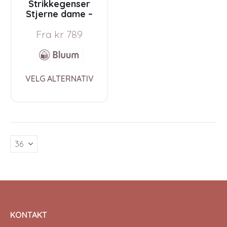
Strikkegenser
Stjerne dame –
garnpakke i Bluum
Fra
kr
789
Pure Eco Baby Wool
This
VELG ALTERNATIV
product
has
multiple
variants.
The
options
may
be
chosen
on
the
product
page
KONTAKT