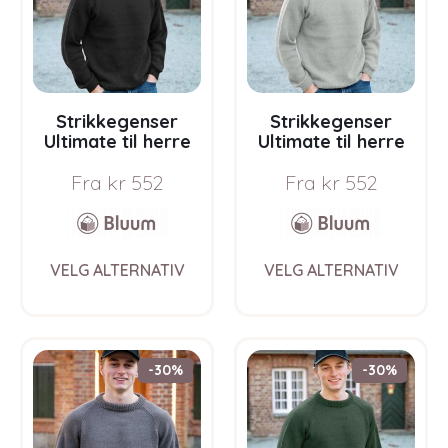
chosen
chos
on
on
the
the
product
prod
page
pag
Strikkegenser
Strikkegenser
Ultimate til herre
Ultimate til herre
Svart – garnpakke i
Lys grå melert –
Fra
kr
552
Fra
kr
552
Bluum Soft Merino
garnpakke i Bluum
Ull
Soft Merino Ull
This
This
VELG ALTERNATIV
VELG ALTERNATIV
product
prod
has
has
multiple
multi
variants.
varia
The
The
-30%
-30%
options
opti
may
may
be
be
chosen
chos