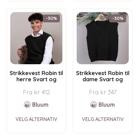
multiple
multi
variants.
varia
The
The
-30%
-30%
options
opti
may
may
be
be
chosen
chos
on
on
the
the
product
prod
page
pag
Strikkevest Robin til
Strikkevest Robin til
herre Svart og
dame Svart og
grått – garnpakke i
grått – garnpakke i
Fra
kr
412
Fra
kr
347
Bluum Soft Merino
Bluum Soft Merino
Ull
Ull
This
This
VELG ALTERNATIV
VELG ALTERNATIV
product
prod
has
has
multiple
multi