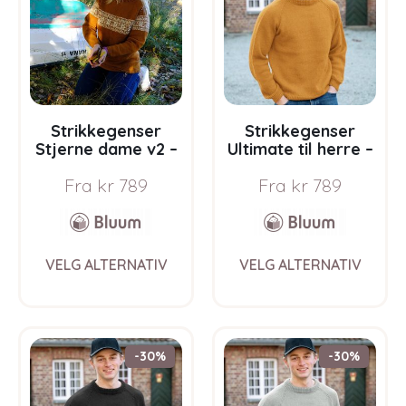
be
be
chosen
chos
on
on
the
the
product
prod
page
pag
Strikkegenser
Strikkegenser
Stjerne dame v2 –
Ultimate til herre –
garnpakke i Bluum
garnpakke i Bluum
Fra
kr
789
Fra
kr
789
Pure Eco Baby Wool
Soft Merino Ull
This
This
VELG ALTERNATIV
VELG ALTERNATIV
product
prod
has
has
multiple
multi
variants.
varia
The
The
-30%
-30%
options
opti
may
may
be
be