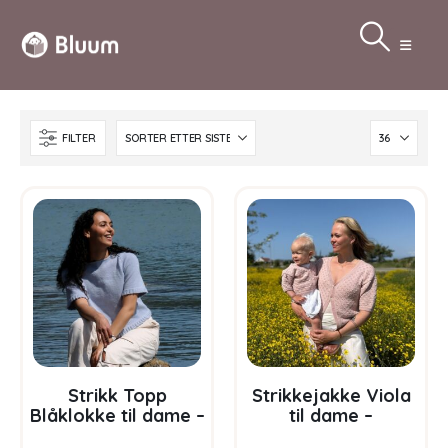
FILTER
Strikk Topp
Strikkejakke Viola
Blåklokke til dame –
til dame –
garnpakke i Bluum
garnpakke i Bluum