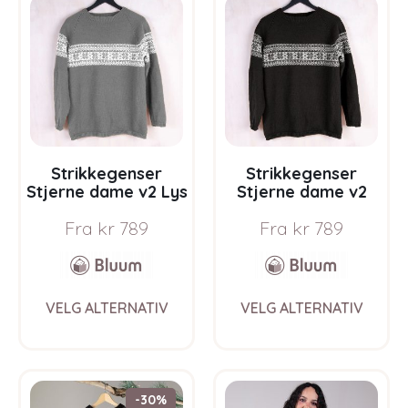
The
The
options
opti
may
may
be
be
chosen
chos
on
on
the
the
product
prod
page
pag
Strikkegenser
Strikkegenser
Stjerne dame v2 Lys
Stjerne dame v2
grå – garnpakke i
Koksgrå –
Fra
kr
789
Fra
kr
789
Bluum Pure Eco
garnpakke i Bluum
Baby Wool
Pure Eco Baby Wool
This
This
VELG ALTERNATIV
VELG ALTERNATIV
product
prod
has
has
multiple
multi
variants.
varia
The
The
-30%