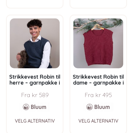
has
has
multiple
multi
variants.
varia
The
The
options
opti
may
may
be
be
chosen
chos
on
on
the
the
product
prod
page
pag
Strikkevest Robin til
Strikkevest Robin til
herre – garnpakke i
dame – garnpakke i
Bluum Soft Merino
Bluum Soft Merino
Fra
kr
589
Fra
kr
495
Ull
Ull
This
This
VELG ALTERNATIV
VELG ALTERNATIV
product
prod
has
has