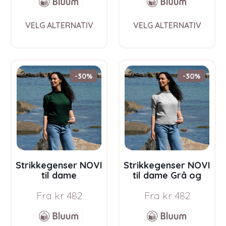
This
This
VELG ALTERNATIV
VELG ALTERNATIV
product
prod
has
has
multiple
multi
variants.
varia
The
The
-30%
-30%
options
opti
may
may
be
be
chosen
chos
on
on
the
the
product
prod
page
pag
Strikkegenser NOVI
Strikkegenser NOVI
til dame
til dame Grå og
Flaskegrønn –
Svart – garnpakke i
Fra
kr
482
Fra
kr
482
garnpakke i Bluum
Bluum Soft Merino
Soft Merino Ull
Ull