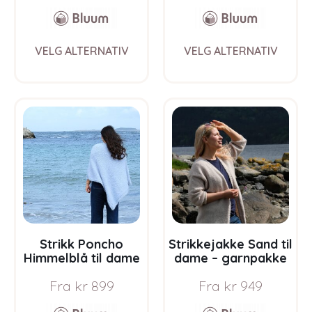
This
This
VELG ALTERNATIV
VELG ALTERNATIV
product
prod
has
has
multiple
multi
variants.
varia
The
The
options
opti
may
may
be
be
chosen
chos
on
on
the
the
product
prod
page
pag
Strikk Poncho
Strikkejakke Sand til
Himmelblå til dame
dame – garnpakke
– garnpakke fra
fra Bluum i Fluffy
Fra
kr
899
Fra
kr
949
Bluum i Fnugg