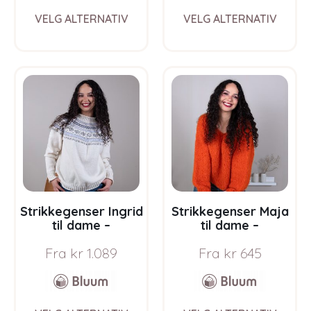
This
This
VELG ALTERNATIV
VELG ALTERNATIV
product
prod
has
has
multiple
multi
variants.
varia
The
The
options
opti
may
may
be
be
chosen
chos
on
on
the
the
product
prod
page
pag
Strikkegenser Ingrid
Strikkegenser Maja
til dame –
til dame –
garnpakke i Bluum
garnpakke fra
Fra
kr
1.089
Fra
kr
645
Soft Merino Ull
Bluum i Fnugg
This
This