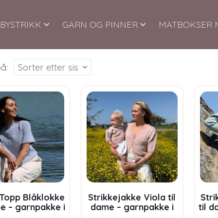
BYSTRIKK
GARN OG PINNER
MATBOKSER 
å:
 Topp Blåklokke
Strikkejakke Viola til
Str
me – garnpakke i
dame – garnpakke i
til 
Soft Merino Ull
Bluum Soft Merino Ull
Bluu