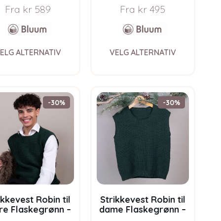
Fra
kr
589
Fra
kr
495
This
This
ELG ALTERNATIV
VELG ALTERNATIV
product
product
has
has
multiple
multiple
variants.
variants.
The
The
-30%
-30%
options
options
may
may
be
be
chosen
chosen
on
on
the
the
product
product
page
page
ikkevest Robin til
Strikkevest Robin til
re Flaskegrønn –
dame Flaskegrønn –
rnpakke i Bluum
garnpakke i Bluum