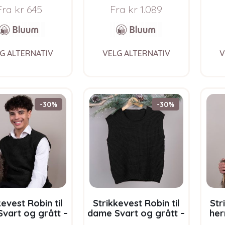
Wool
Fra
kr
645
Fra
kr
1.089
This
This
G ALTERNATIV
VELG ALTERNATIV
V
product
product
has
has
multiple
multiple
variants.
variants.
The
The
-30%
-30%
options
options
may
may
be
be
chosen
chosen
on
on
the
the
product
product
page
page
kevest Robin til
Strikkevest Robin til
Str
Svart og grått –
dame Svart og grått –
her
pakke i Bluum
garnpakke i Bluum
ga