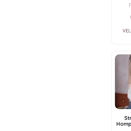
Bluum 
VEL
St
Hompe
garn