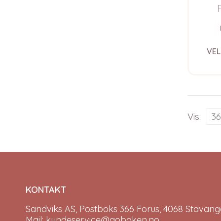
Pure 
VEL
Vis:
KONTAKT
Sandviks AS, Postboks 366 Forus, 4068 Stavange
Mail: kundeservice@goboken.no