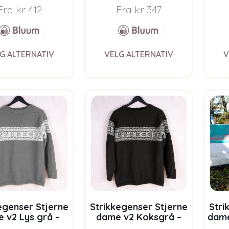
t Merino Ull
Soft Merino Ull
Fra
kr
412
Fra
kr
347
This
This
G ALTERNATIV
VELG ALTERNATIV
V
product
product
has
has
multiple
multiple
variants.
variants.
The
The
options
options
may
may
be
be
chosen
chosen
on
on
the
the
product
product
page
page
egenser Stjerne
Strikkegenser Stjerne
Stri
 v2 Lys grå –
dame v2 Koksgrå –
dame
pakke i Bluum
garnpakke i Bluum
Blu