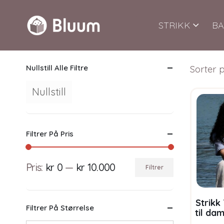
STRIKK
BA
Nullstill Alle Filtre
Sorter p
Nullstill
Filtrer På Pris
Pris:
kr 0
—
kr 10.000
Filtrer
Min.
Makspris
pris
Strikk
Filtrer På Størrelse
til da
Bluum 