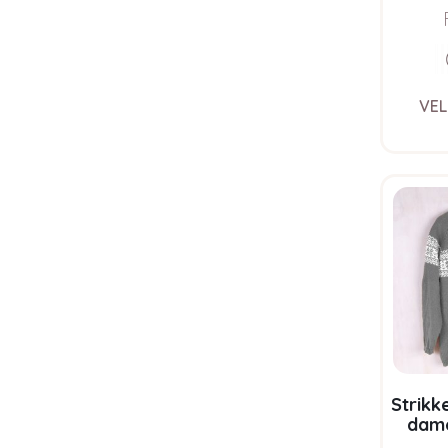
Sof
VEL
Strikk
dame
garn