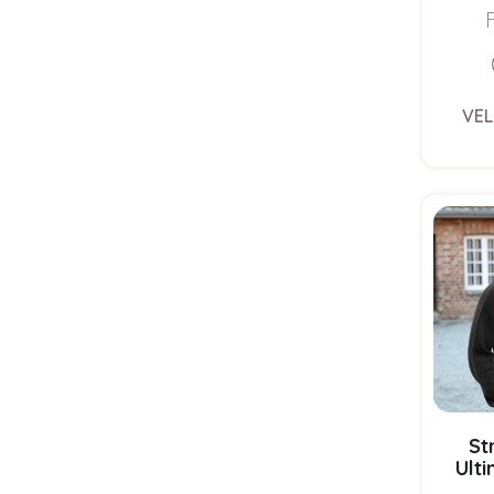
Pure 
VEL
St
Ulti
Svart