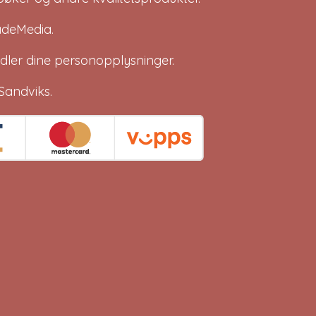
adeMedia
.
dler dine
personopplysninger
.
Sandviks
.