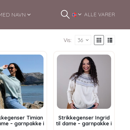
ALLE VARER
MED NAVN
Vis:
ikkegenser Timian
Strikkegenser Ingrid
dame – garnpakke i
til dame – garnpakke i
m Soft Merino Ull
Bluum Soft Merino Ull