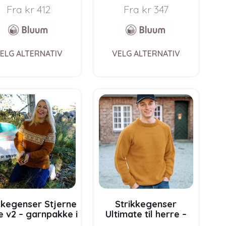
Soft Merino Ull
Soft Merino Ull
Fra
kr
412
Fra
kr
347
This
This
ELG ALTERNATIV
VELG ALTERNATIV
product
product
has
has
multiple
multiple
variants.
variants.
The
The
options
options
may
may
be
be
chosen
chosen
on
on
the
the
product
product
page
page
kkegenser Stjerne
Strikkegenser
 v2 – garnpakke i
Ultimate til herre –
um Pure Eco Baby
garnpakke i Bluum