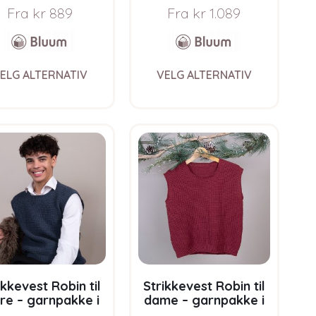
Fra
kr
889
Fra
kr
1.089
This
This
ELG ALTERNATIV
VELG ALTERNATIV
product
product
has
has
multiple
multiple
variants.
variants.
The
The
options
options
may
may
be
be
chosen
chosen
on
on
the
the
product
product
page
page
ikkevest Robin til
Strikkevest Robin til
re – garnpakke i
dame – garnpakke i
m Soft Merino Ull
Bluum Soft Merino Ull