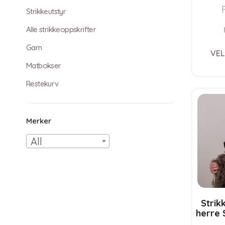
Strikkeutstyr
Alle strikkeoppskrifter
Garn
VEL
Matbokser
Restekurv
Merker
All
Strik
herre 
garn