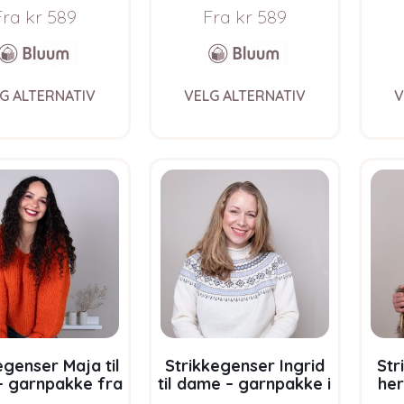
Fra
kr
589
Fra
kr
589
This
This
G ALTERNATIV
VELG ALTERNATIV
V
product
product
has
has
multiple
multiple
variants.
variants.
The
The
options
options
may
may
be
be
chosen
chosen
on
on
the
the
product
product
page
page
egenser Maja til
Strikkegenser Ingrid
Str
 garnpakke fra
til dame – garnpakke i
her
uum i Fnugg
Bluum Pure Eco Baby
Bluu