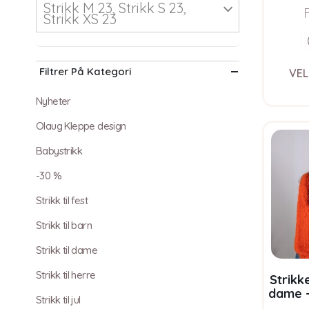
Strikk M 23, Strikk S 23,
Strikk XS 23
Filtrer På Kategori
VEL
Nyheter
Olaug Kleppe design
Babystrikk
-30 %
Strikk til fest
Strikk til barn
Strikk til dame
Strikk til herre
Strikk
dame –
Strikk til jul
Bl