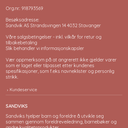
Org.nr.: 918793569
Besøksadresse:
Sandvik AS Strandsvingen 14 4032 Stavanger
Våre salgsbetingelser - inkl. vilkår for retur og
tilbakebetaling
Slik behandler vi informasjonskapsler
Vær oppmerksom på at angrerett ikke gjelder varer
som er laget eller tilpasset etter kundenes
spesifikasjoner, som f.eks navneklister og personlig
strikk.
Kundeservice
SANDVIKS
Sandviks
hjelper barn og foreldre å utvikle seg
sammen gjennom foreldreveiledning, barnebøker og
andre kvalitetsprodukter.