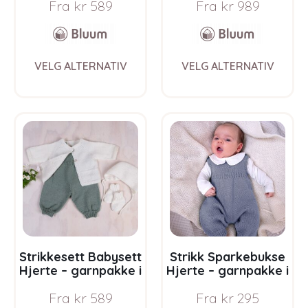
Fra
kr
589
Fra
kr
989
Pure Eco Baby Wool
Pure Eco Baby Wool
This
This
VELG ALTERNATIV
VELG ALTERNATIV
product
prod
has
has
multiple
multi
variants.
varia
The
The
options
opti
may
may
be
be
chosen
chos
on
on
the
the
product
prod
page
pag
Strikkesett Babysett
Strikk Sparkebukse
Hjerte – garnpakke i
Hjerte – garnpakke i
Bluum Pure Eco
Bluum Pure Eco
Fra
kr
589
Fra
kr
295
Baby Wool
Baby Wool