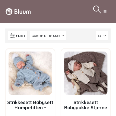
FILTER
Strikkesett Babysett
Strikkesett
Hompetitten –
Babypakke Stjerne
garnpakke i Bluum
– garnpakke i Bluum