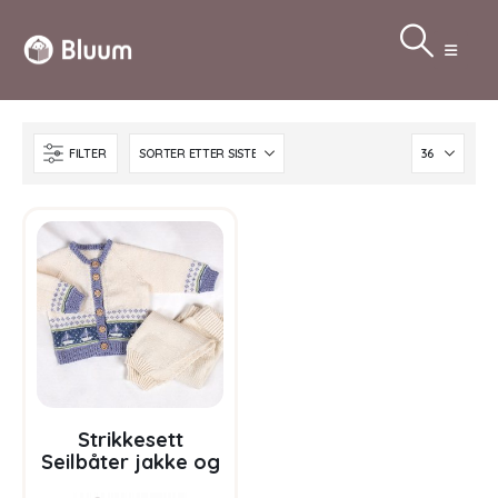
FILTER
Strikkesett
Seilbåter jakke og
bukse – garnpakke i