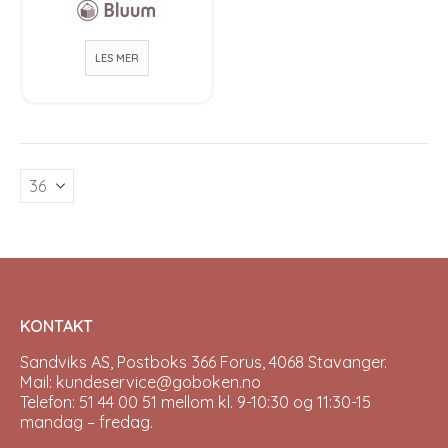
Bluum Soft Merino
Ull
LES MER
KONTAKT
Sandviks AS, Postboks 366 Forus, 4068 Stavanger.
Mail: kundeservice@goboken.no
Telefon: 51 44 00 51 mellom kl. 9-10:30 og 11:30-15
mandag – fredag.