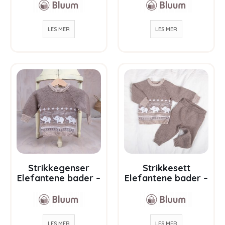
Soft Merino Ull
Soft Merino Ull
LES MER
LES MER
Strikkegenser
Strikkesett
Elefantene bader –
Elefantene bader –
garnpakke i Bluum
garnpakke i Bluum
Soft Merino Ull
Soft Merino Ull
LES MER
LES MER