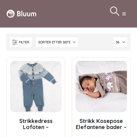
FILTER
Strikkedress
Strikk Kosepose
Lofoten –
Elefantene bader –
garnpakke i Bluum
garnpakke i Bluum