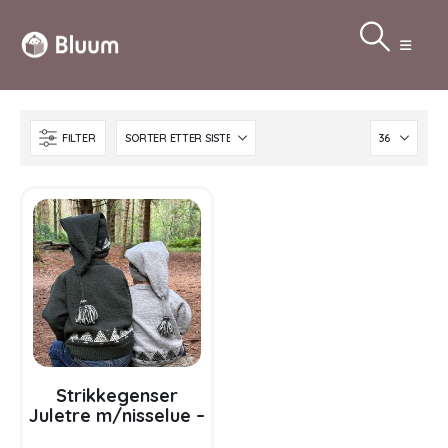
FILTER
Strikkegenser
Juletre m/nisselue –
garnpakke i Bluum