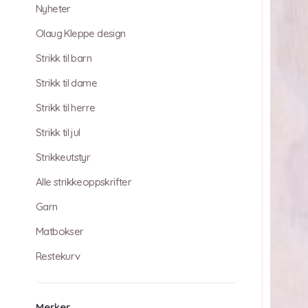
Nyheter
Olaug Kleppe design
Strikk til barn
Strikk til dame
Strikk til herre
Strikk til jul
Strikkeutstyr
Alle strikkeoppskrifter
Garn
Matbokser
Restekurv
Merker