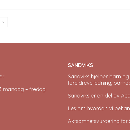
le
s.
s
n
t
SANDVIKS
r.
Sandviks
hjelper barn og
foreldreveiledning, barne
-15 mandag – fredag.
Sandviks er en del av
Ac
Les om hvordan vi behan
Aktsomhetsvurdering for 