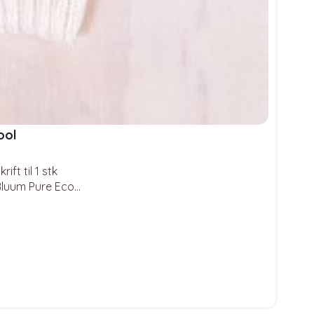
ool
ft til 1 stk
 Bluum Pure Eco