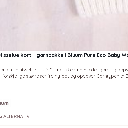
 Nisselue kort – garnpakke i Bluum Pure Eco Baby W
du en fin nisselue til jul? Garnpakken inneholder garn og oppskri
 i forskjellige størrelser fra nyfødt og oppover. Garntypen er
ool…
G ALTERNATIV
t