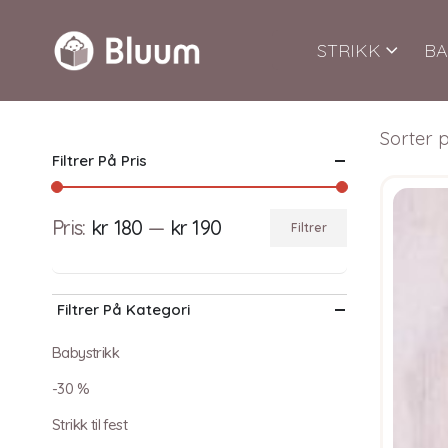
STRIKK
BA
Sorter p
Filtrer På Pris
Pris:
kr 180
—
kr 190
Filtrer
Min.
Makspris
pris
Filtrer På Kategori
Babystrikk
-30 %
Strikk til fest