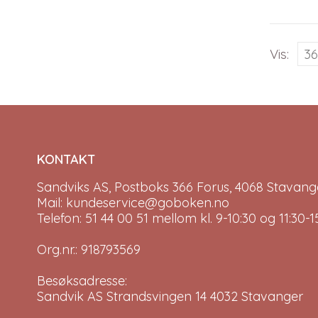
multip
variant
The
Vis:
option
may
be
chose
on
the
produc
KONTAKT
page
Sandviks AS, Postboks 366 Forus, 4068 Stavange
Mail: kundeservice@goboken.no
Telefon: 51 44 00 51 mellom kl. 9-10:30 og 11:30
Org.nr.: 918793569
Besøksadresse:
Sandvik AS Strandsvingen 14 4032 Stavanger