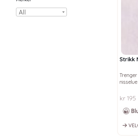
All
Strikk
Trenger 
nisselue
Baby W
kr
195
This
VEL
produc
has