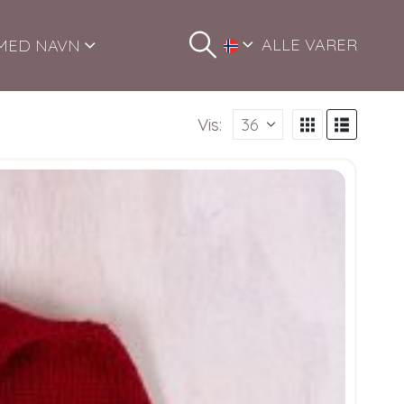
ALLE VARER
MED NAVN
Vis: