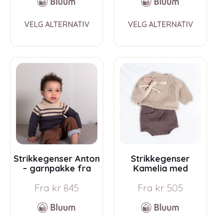
This
This
VELG ALTERNATIV
VELG ALTERNATIV
product
prod
has
has
multiple
multi
variants.
varia
The
The
options
opti
may
may
be
be
chosen
chos
on
on
the
the
product
prod
page
pag
Strikkegenser Anton
Strikkegenser
– garnpakke fra
Kamelia med
Bluum i Sunset in
bleiebukse –
Fra
kr
845
Fra
kr
505
Sahara
garnpakke fra
Bluum i Sunset in
Sahara