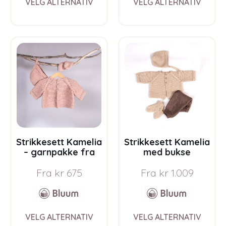
VELG ALTERNATIV
VELG ALTERNATIV
product
prod
has
has
multiple
multi
variants.
varia
The
The
options
opti
may
may
be
be
chosen
chos
on
on
the
the
product
prod
page
pag
Strikkesett Kamelia
Strikkesett Kamelia
– garnpakke fra
med bukse
Bluum i Sunset in
flerfarget –
Fra
kr
675
Fra
kr
1.009
Sahara
garnpakke fra
Bluum i Sunset in
Sahara
This
This
VELG ALTERNATIV
VELG ALTERNATIV
product
prod