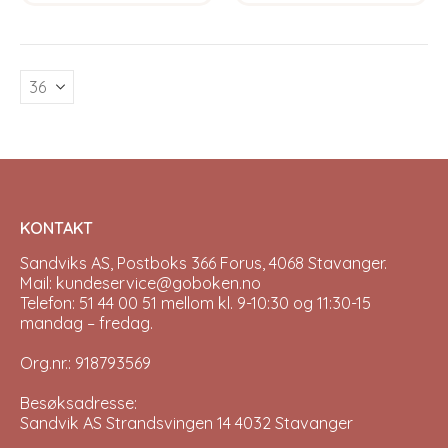
multiple
variants.
The
options
may
be
chosen
on
the
product
page
KONTAKT
Sandviks AS, Postboks 366 Forus, 4068 Stavanger.
Mail: kundeservice@goboken.no
Telefon: 51 44 00 51 mellom kl. 9-10:30 og 11:30-15
mandag – fredag.
Org.nr.: 918793569
Besøksadresse:
Sandvik AS Strandsvingen 14 4032 Stavanger