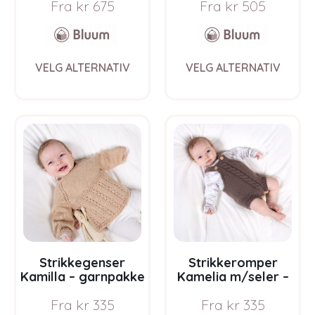
Fra
kr
675
Fra
kr
505
Bluum i Sunset in
Bluum i Sunset in
Sahara
Sahara
This
This
VELG ALTERNATIV
VELG ALTERNATIV
product
prod
has
has
multiple
multi
variants.
varia
The
The
options
opti
may
may
be
be
chosen
chos
on
on
the
the
product
prod
page
pag
Strikkegenser
Strikkeromper
Kamilla – garnpakke
Kamelia m/seler –
fra Bluum i Sunset in
garnpakke fra
Fra
kr
335
Fra
kr
335
Sahara
Bluum i Sunset in