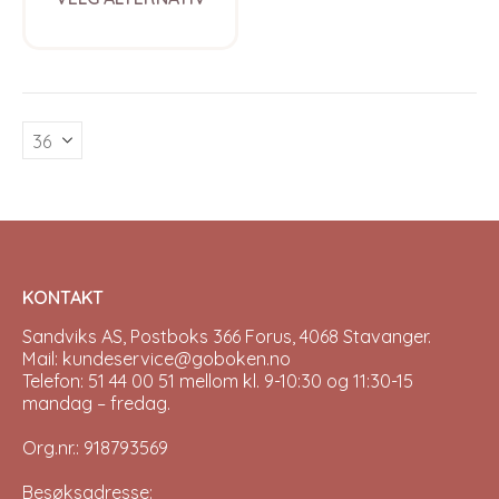
product
has
multiple
variants.
The
options
may
be
chosen
on
the
product
page
KONTAKT
Sandviks AS, Postboks 366 Forus, 4068 Stavanger.
Mail: kundeservice@goboken.no
Telefon: 51 44 00 51 mellom kl. 9-10:30 og 11:30-15
mandag – fredag.
Org.nr.: 918793569
Besøksadresse: