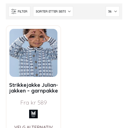
FILTER
Strikkejakke Julian-
jakken – garnpakke
i Bluum Pure Eco
Fra
kr
589
Baby Wool
This
VELG ALTERNATIV