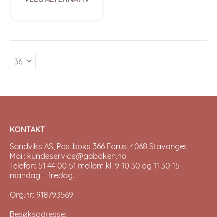
product
has
multiple
variants.
The
options
may
be
chosen
on
the
product
page
KONTAKT
Sandviks AS, Postboks 366 Forus, 4068 Stavanger.
Mail: kundeservice@goboken.no
Telefon: 51 44 00 51 mellom kl. 9-10:30 og 11:30-15
mandag – fredag.
Org.nr.: 918793569
Besøksadresse: