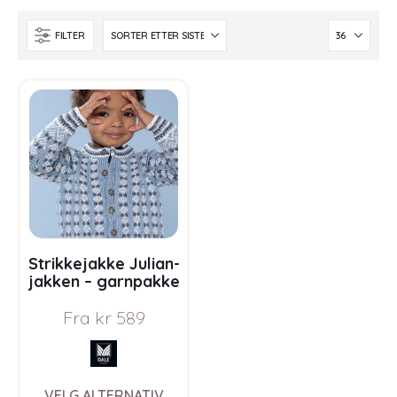
FILTER
Strikkejakke Julian-
jakken – garnpakke
i Bluum Pure Eco
Fra
kr
589
Baby Wool
This
VELG ALTERNATIV