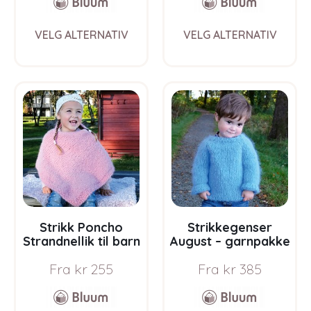
This
This
VELG ALTERNATIV
VELG ALTERNATIV
product
prod
has
has
multiple
multi
variants.
varia
The
The
options
opti
may
may
be
be
chosen
chos
on
on
the
the
product
prod
page
pag
Strikk Poncho
Strikkegenser
Strandnellik til barn
August – garnpakke
– garnpakke fra
fra Bluum i Fnugg
Fra
kr
255
Fra
kr
385
Bluum i Fnugg