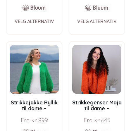
This
This
VELG ALTERNATIV
VELG ALTERNATIV
product
prod
has
has
multiple
multi
variants.
varia
The
The
options
opti
may
may
be
be
chosen
chos
on
on
the
the
product
prod
page
pag
Strikkejakke Ryllik
Strikkegenser Maja
til dame –
til dame –
garnpakke fra
garnpakke fra
Fra
kr
899
Fra
kr
645
Bluum i Fnugg
Bluum i Fnugg