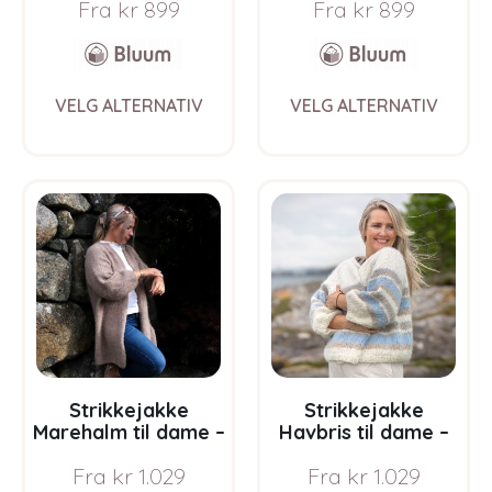
Fra
kr
899
Fra
kr
899
Bluum i Fnugg
Bluum i Fnugg
This
This
VELG ALTERNATIV
VELG ALTERNATIV
product
prod
has
has
multiple
multi
variants.
varia
The
The
options
opti
may
may
be
be
chosen
chos
on
on
the
the
product
prod
page
pag
Strikkejakke
Strikkejakke
Marehalm til dame –
Havbris til dame –
garnpakke fra
garnpakke fra
Fra
kr
1.029
Fra
kr
1.029
Bluum i Fnugg
Bluum i Fnugg