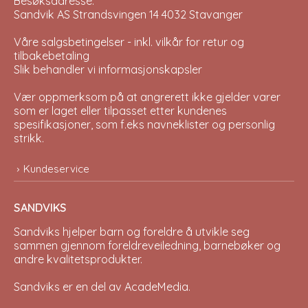
Besøksadresse:
Sandvik AS Strandsvingen 14 4032 Stavanger
Våre salgsbetingelser - inkl. vilkår for retur og
tilbakebetaling
Slik behandler vi informasjonskapsler
Vær oppmerksom på at angrerett ikke gjelder varer
som er laget eller tilpasset etter kundenes
spesifikasjoner, som f.eks navneklister og personlig
strikk.
Kundeservice
SANDVIKS
Sandviks
hjelper barn og foreldre å utvikle seg
sammen gjennom foreldreveiledning, barnebøker og
andre kvalitetsprodukter.
Sandviks er en del av
AcadeMedia
.