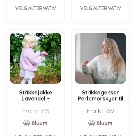
This
This
VELG ALTERNATIV
VELG ALTERNATIV
product
prod
has
has
multiple
multi
variants.
varia
The
The
options
opti
may
may
be
be
chosen
chos
on
on
the
the
product
prod
page
pag
Strikkejakke
Strikkegenser
Lavendel –
Perlemorskyer til
garnpakke fra
dame – garnpakke
Fra
kr
515
Fra
kr
769
Bluum i Fnugg
fra Bluum i Fnugg
This
This