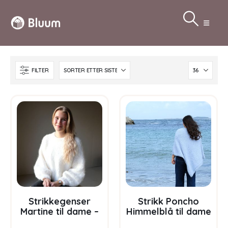
FILTER
Strikkegenser
Strikk Poncho
Martine til dame –
Himmelblå til dame
garnpakke fra
– garnpakke fra