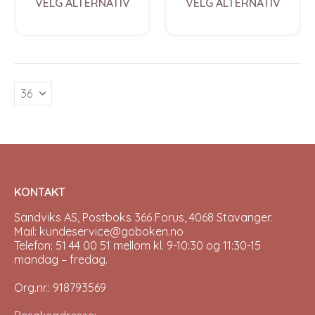
VELG ALTERNATIV
VELG ALTERNATIV
product
prod
has
has
multiple
multi
variants.
varia
The
The
options
opti
may
may
be
be
chosen
chos
on
on
the
the
product
prod
page
pag
KONTAKT
Sandviks AS, Postboks 366 Forus, 4068 Stavanger.
Mail: kundeservice@goboken.no
Telefon: 51 44 00 51 mellom kl. 9-10:30 og 11:30-15
mandag – fredag.
Org.nr.: 918793569