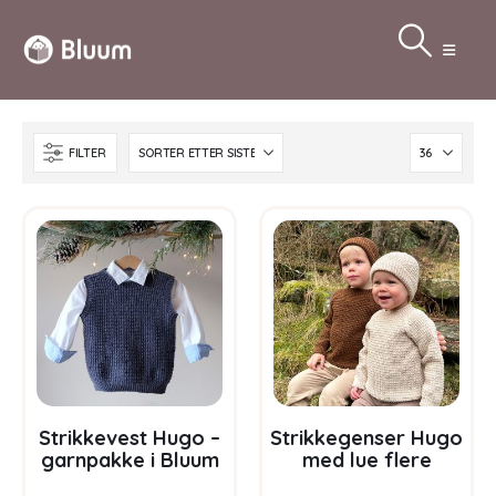
FILTER
Strikkevest Hugo –
Strikkegenser Hugo
garnpakke i Bluum
med lue flere
Soft Merino Ull
farger – garnpakke