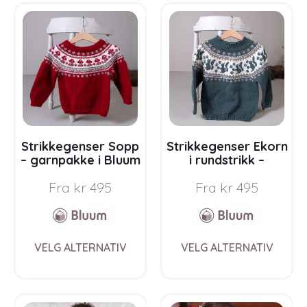
variants.
varia
The
The
options
opti
may
may
be
be
chosen
chos
on
on
the
the
product
prod
page
pag
Strikkegenser Sopp
Strikkegenser Ekorn
– garnpakke i Bluum
i rundstrikk –
Pure Eco Baby Wool
garnpakke i Bluum
Fra
kr
495
Fra
kr
495
Pure Eco Baby Wool
This
This
VELG ALTERNATIV
VELG ALTERNATIV
product
prod
has
has
multiple
multi
variants.
varia