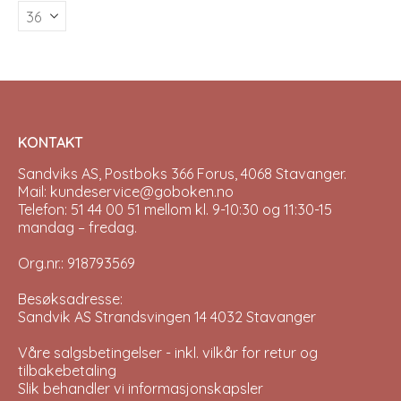
options
opti
may
may
be
be
chosen
chos
on
on
the
the
product
prod
page
pag
KONTAKT
Sandviks AS, Postboks 366 Forus, 4068 Stavanger.
Mail: kundeservice@goboken.no
Telefon: 51 44 00 51 mellom kl. 9-10:30 og 11:30-15
mandag – fredag.
Org.nr.: 918793569
Besøksadresse:
Sandvik AS Strandsvingen 14 4032 Stavanger
Våre salgsbetingelser - inkl. vilkår for retur og
tilbakebetaling
Slik behandler vi informasjonskapsler