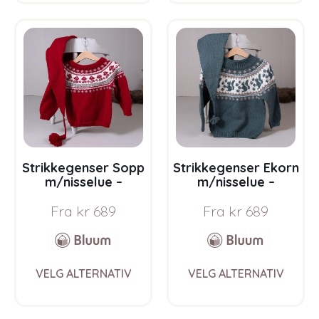
multiple
multi
variants.
varia
The
The
options
opti
may
may
be
be
chosen
chos
on
on
the
the
product
prod
page
pag
Strikkegenser Sopp
Strikkegenser Ekorn
m/nisselue –
m/nisselue –
garnpakke i Bluum
garnpakke i Bluum
Fra
kr
689
Fra
kr
689
Pure Eco Baby Wool
Pure Eco Baby Wool
This
This
VELG ALTERNATIV
VELG ALTERNATIV
product
prod
has
has
multiple
multi