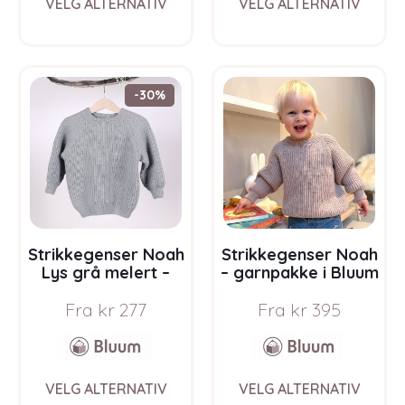
VELG ALTERNATIV
VELG ALTERNATIV
product
prod
has
has
multiple
multi
variants.
varia
The
The
-30%
options
opti
may
may
be
be
chosen
chos
on
on
the
the
product
prod
page
pag
Strikkegenser Noah
Strikkegenser Noah
Lys grå melert –
– garnpakke i Bluum
garnpakke i Bluum
Soft Merino Ull
Fra
kr
277
Fra
kr
395
Soft Merino Ull
This
This
VELG ALTERNATIV
VELG ALTERNATIV
product
prod