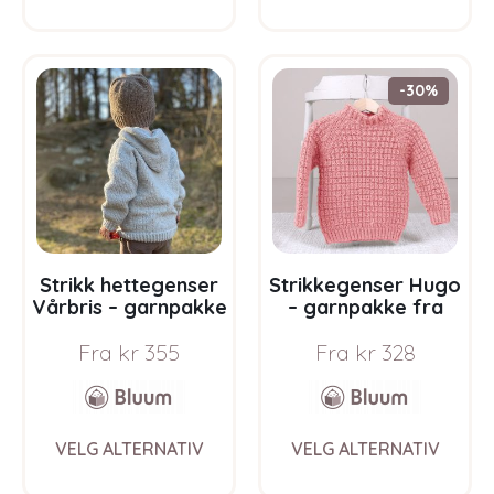
has
has
multiple
multi
variants.
varia
The
The
-30%
options
opti
may
may
be
be
chosen
chos
on
on
the
the
product
prod
page
pag
Strikk hettegenser
Strikkegenser Hugo
Vårbris – garnpakke
– garnpakke fra
fra Bluum i Fluffy
Bluum i Møy
Fra
kr
355
Fra
kr
328
This
This
VELG ALTERNATIV
VELG ALTERNATIV
product
prod
has
has