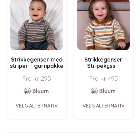
The
The
options
opti
may
may
be
be
chosen
chos
on
on
the
the
product
prod
page
pag
Strikkegenser med
Strikkegenser
striper – garnpakke
Stripekyss –
i Bluum Soft Merino
garnpakke i Bluum
Fra
kr
295
Fra
kr
495
Ull
Pure Eco Baby Wool
This
This
VELG ALTERNATIV
VELG ALTERNATIV
product
prod
has
has
multiple
multi
variants.
varia
The
The