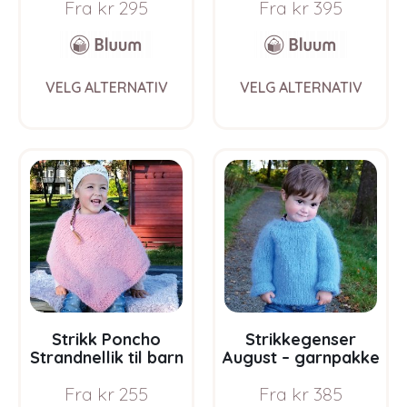
Fra
kr
295
Fra
kr
395
i Bluum Soft Merino
Ull
This
This
VELG ALTERNATIV
VELG ALTERNATIV
product
prod
has
has
multiple
multi
variants.
varia
The
The
options
opti
may
may
be
be
chosen
chos
on
on
the
the
product
prod
page
pag
Strikk Poncho
Strikkegenser
Strandnellik til barn
August – garnpakke
– garnpakke fra
fra Bluum i Fnugg
Fra
kr
255
Fra
kr
385
Bluum i Fnugg