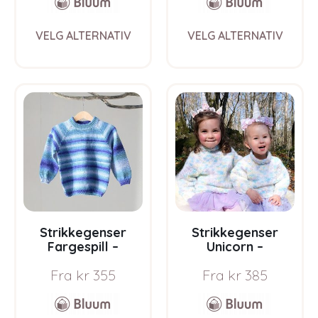
This
This
VELG ALTERNATIV
VELG ALTERNATIV
product
prod
has
has
multiple
multi
variants.
varia
The
The
options
opti
may
may
be
be
chosen
chos
on
on
the
the
product
prod
page
pag
Strikkegenser
Strikkegenser
Fargespill –
Unicorn –
garnpakke i Bluum
garnpakke fra
Fra
kr
355
Fra
kr
385
Soft Merino Ull
Bluum i Fnugg