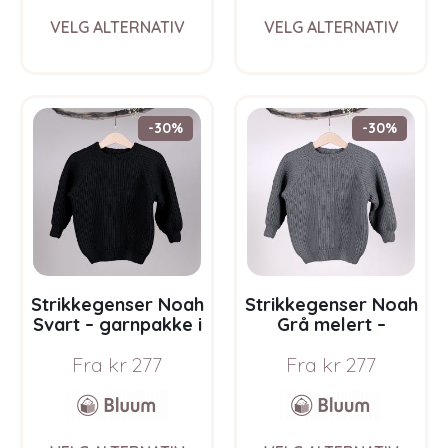
This
This
VELG ALTERNATIV
VELG ALTERNATIV
product
prod
has
has
multiple
multi
variants.
varia
The
The
-30%
-30%
options
opti
may
may
be
be
chosen
chos
on
on
the
the
product
prod
page
pag
Strikkegenser Noah
Strikkegenser Noah
Svart – garnpakke i
Grå melert –
Bluum Soft Merino
garnpakke i Bluum
Fra
kr
277
Fra
kr
277
Ull
Soft Merino Ull
This
This